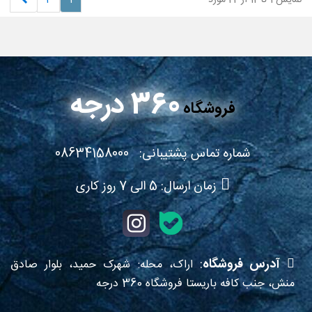
360 درجه
فروشگاه
شماره تماس پشتیبانی:
634158000
08
زمان ارسال: 5 الی 7 روز کاری
آدرس فروشگاه
:
اراک، محله: شهرک حمید، بلوار صادق
منش، جنب کافه باریستا فروشگاه 360 درجه