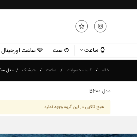
ساعت
ست
ساعت اورجینال
خانه
/
کلیه محصولات
/
ساعت
/
جیشاک
/
مدل b400
مدل B400
هیچ کالایی در این گروه وجود ندارد.